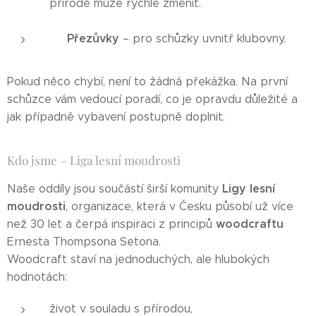
přírodě může rychle změnit.
Přezůvky
👟
– pro schůzky uvnitř klubovny.
Pokud něco chybí, není to žádná překážka. Na první
schůzce vám vedoucí poradí, co je opravdu důležité a
jak případně vybavení postupně doplnit.
Kdo jsme – Liga lesní moudrosti
Ligy lesní
Naše oddíly jsou součástí širší komunity
moudrosti
, organizace, která v Česku působí už více
woodcraftu
než 30 let a čerpá inspiraci z principů
Ernesta Thompsona Setona.
Woodcraft staví na jednoduchých, ale hlubokých
hodnotách:
život v souladu s přírodou,