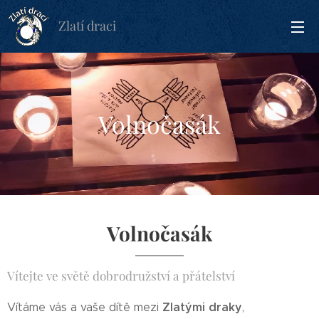
Zlatí draci
Volnočasák
Volnočasák
Vítejte ve světě dobrodružství a přátelství
Zlatými draky
Vítáme vás a vaše dítě mezi
,