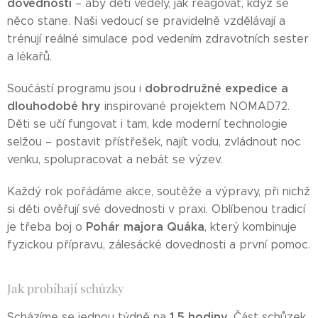
dovednosti
– aby děti věděly, jak reagovat, když se
něco stane. Naši vedoucí se pravidelně vzdělávají a
trénují reálné simulace pod vedením zdravotních sester
a lékařů.
dobrodružné expedice a
Součástí programu jsou i
dlouhodobé hry
inspirované projektem NOMAD72.
Děti se učí fungovat i tam, kde moderní technologie
selžou – postavit přístřešek, najít vodu, zvládnout noc
venku, spolupracovat a nebát se výzev.
Každý rok pořádáme akce, soutěže a výpravy, při nichž
si děti ověřují své dovednosti v praxi. Oblíbenou tradicí
Pohár majora Quáka
je třeba boj o
, který kombinuje
fyzickou přípravu, zálesácké dovednosti a první pomoc.
Jak probíhají schůzky
1,5 hodiny
Scházíme se jednou týdně na
. Část schůzek