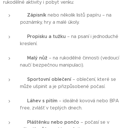
rukodělné aktivity i pobyt venku:
Zápisník
🗒️
nebo několik listů papíru – na
poznámky, hry a malé úkoly.
Propisku a tužku
✏️
– na psaní i jednoduché
kreslení.
Malý nůž
🔪
– na rukodělné činnosti (vedoucí
naučí bezpečnou manipulaci).
Sportovní oblečení
👕
– oblečení, které se
může ušpinit a je přizpůsobené počasí.
Láhev s pitím
🥤
– ideálně kovová nebo BPA
free, zvlášť v teplých dnech.
Pláštěnku nebo pončo
🌧️
– počasí se v