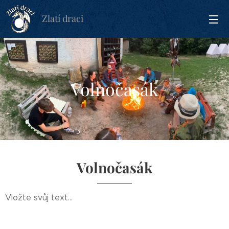
Zlatí draci
Volnočasák
Volnočasák
Vložte svůj text...