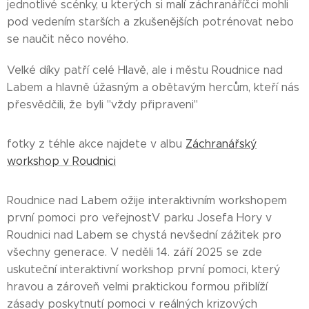
jednotlivé scénky, u kterých si malí záchranáříčci mohli
pod vedením starších a zkušenějších potrénovat nebo
se naučit něco nového.
Velké díky patří celé Hlavě, ale i městu Roudnice nad
Labem a hlavně úžasným a obětavým hercům, kteří nás
přesvědčili, že byli "vždy připraveni"
fotky z téhle akce najdete v albu
Záchranářský
workshop v Roudnici
Roudnice nad Labem ožije interaktivním workshopem
první pomoci pro veřejnostV parku Josefa Hory v
Roudnici nad Labem se chystá nevšední zážitek pro
všechny generace. V neděli 14. září 2025 se zde
uskuteční interaktivní workshop první pomoci, který
hravou a zároveň velmi praktickou formou přiblíží
zásady poskytnutí pomoci v reálných krizových