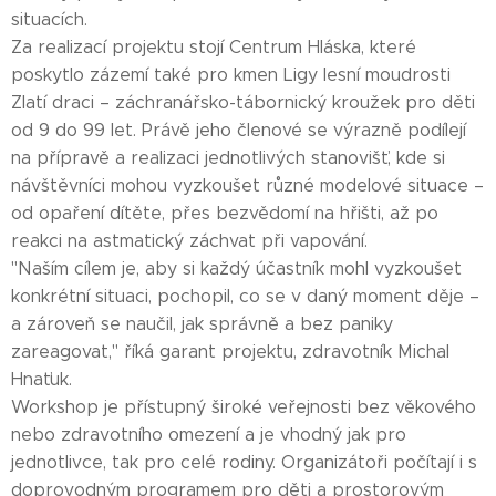
situacích.
Za realizací projektu stojí Centrum Hláska, které
poskytlo zázemí také pro kmen Ligy lesní moudrosti
Zlatí draci – záchranářsko-tábornický kroužek pro děti
od 9 do 99 let. Právě jeho členové se výrazně podílejí
na přípravě a realizaci jednotlivých stanovišť, kde si
návštěvníci mohou vyzkoušet různé modelové situace –
od opaření dítěte, přes bezvědomí na hřišti, až po
reakci na astmatický záchvat při vapování.
"Naším cílem je, aby si každý účastník mohl vyzkoušet
konkrétní situaci, pochopil, co se v daný moment děje –
a zároveň se naučil, jak správně a bez paniky
zareagovat," říká garant projektu, zdravotník Michal
Hnaťuk.
Workshop je přístupný široké veřejnosti bez věkového
nebo zdravotního omezení a je vhodný jak pro
jednotlivce, tak pro celé rodiny. Organizátoři počítají i s
doprovodným programem pro děti a prostorovým