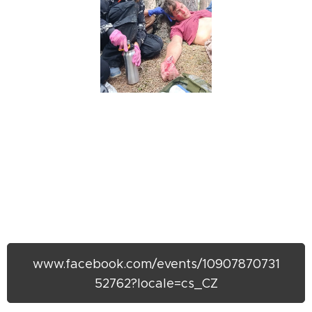
www.facebook.com/events/10907870731
52762?locale=cs_CZ