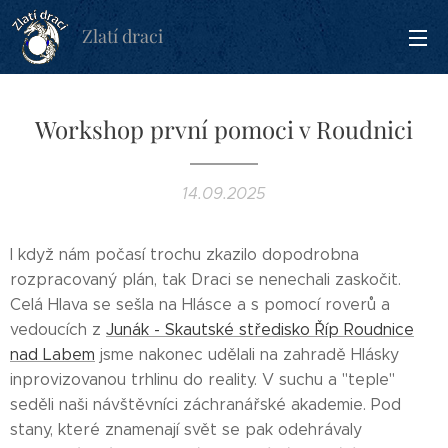
Zlatí draci
Workshop první pomoci v Roudnici
14.09.2025
I když nám počasí trochu zkazilo dopodrobna
rozpracovaný plán, tak Draci se nenechali zaskočit.
Celá Hlava se sešla na Hlásce a s pomocí roverů a
vedoucích z
Junák - Skautské středisko Říp Roudnice
nad Labem
jsme nakonec udělali na zahradě Hlásky
inprovizovanou trhlinu do reality. V suchu a "teple"
seděli naši návštěvníci záchranářské akademie. Pod
stany, které znamenají svět se pak odehrávaly