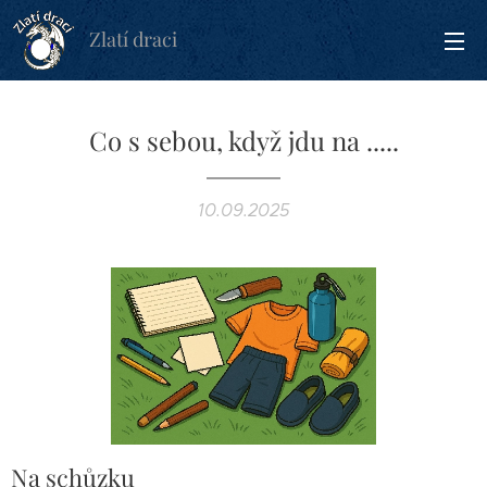
Zlatí draci
Co s sebou, když jdu na .....
10.09.2025
Na schůzku