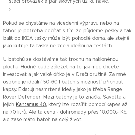
stačí provázek a pár šikovných uzlíků navíc.
Pokud se chystáme na vícedenní výpravu nebo na
tábor je potřeba počítat s tím, že půjdeme pěšky a tak
balit do IKEA tašky může být pohodlé doma, ale stejně
jako kufr je ta taška ne zcela ideální na cestách.
U batohů se dostáváme tak trochu na nakloněnou
plochu. Hodně bude záležet na to, jak moc chcete
investovat a jak velké dítko je v Dračí družině. Za mně
osobně je ideální 50-60 l batoh s možností připnout
kapsy. Existují nesmrtené ideály jako je třeba Range
Rover Defender. Mezi batohy je to značka Savotta a
jejich
Kantamus 40,
který lze rozšířit pomocí kapes až
na 70 litrů. Ale ta cena - dohromady přes 10.000,- Kč,
ale zase máte batoh na celý život.