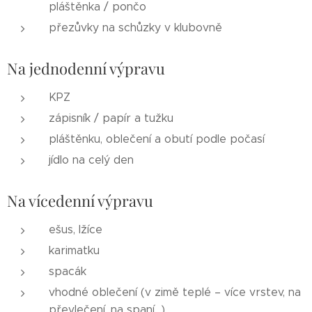
pláštěnka / pončo
přezůvky na schůzky v klubovně
Na jednodenní výpravu
KPZ
zápisník / papír a tužku
pláštěnku, oblečení a obutí podle počasí
jídlo na celý den
Na vícedenní výpravu
ešus, lžíce
karimatku
spacák
vhodné oblečení (v zimě teplé – více vrstev, na
převlečení, na spaní…)