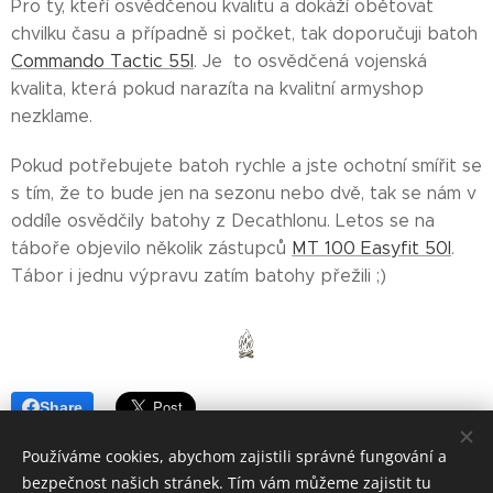
Pro ty, kteří osvědčenou kvalitu a dokáží obětovat
chvilku času a případně si počket, tak doporučuji batoh
Commando Tactic 55l
. Je to osvědčená vojenská
kvalita, která pokud narazíta na kvalitní armyshop
nezklame.
Pokud potřebujete batoh rychle a jste ochotní smířit se
s tím, že to bude jen na sezonu nebo dvě, tak se nám v
oddíle osvědčily batohy z Decathlonu. Letos se na
táboře objevilo několik zástupců
MT 100 Easyfit 50l
.
Tábor i jednu výpravu zatím batohy přežili ;)
Share
Používáme cookies, abychom zajistili správné fungování a
bezpečnost našich stránek. Tím vám můžeme zajistit tu