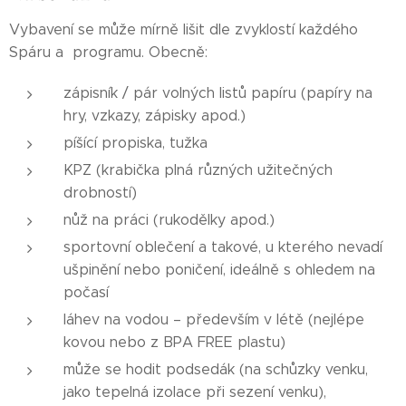
Vybavení se může mírně lišit dle zvyklostí každého
Spáru a programu. Obecně:
zápisník / pár volných listů papíru (papíry na
hry, vzkazy, zápisky apod.)
píšící propiska, tužka
KPZ (krabička plná různých užitečných
drobností)
nůž na práci (rukodělky apod.)
sportovní oblečení a takové, u kterého nevadí
ušpinění nebo poničení, ideálně s ohledem na
počasí
láhev na vodou – především v létě (nejlépe
kovou nebo z BPA FREE plastu)
může se hodit podsedák (na schůzky venku,
jako tepelná izolace při sezení venku),