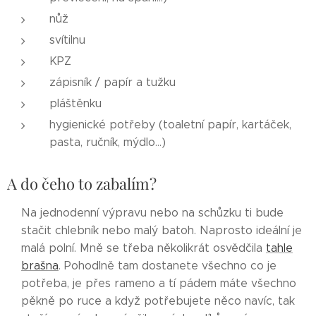
nůž
svítilnu
KPZ
zápisník / papír a tužku
pláštěnku
hygienické potřeby (toaletní papír, kartáček,
pasta, ručník, mýdlo…)
A do čeho to zabalím?
Na jednodenní výpravu nebo na schůzku ti bude
stačit chlebník nebo malý batoh. Naprosto ideální je
malá polní. Mně se třeba několikrát osvědčila
tahle
brašna
. Pohodlně tam dostanete všechno co je
potřeba, je přes rameno a tí pádem máte všechno
pěkně po ruce a když potřebujete něco navíc, tak